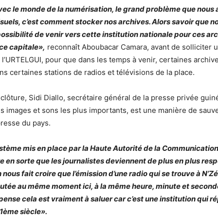
avec le monde de la numérisation, le grand problème que nous
suels, c’est comment stocker nos archives. Alors savoir que n
ossibilité de venir vers cette institution nationale pour ces ar
ce capitale»,
reconnaît Aboubacar Camara, avant de solliciter u
 l’URTELGUI, pour que dans les temps à venir, certaines archiv
s certaines stations de radios et télévisions de la place.
 clôture, Sidi Diallo, secrétaire général de la presse privée gui
les images et sons les plus importants, est une manière de sauv
 presse du pays.
ystème mis en place par la Haute Autorité de la Communication,
re en sorte que les journalistes deviennent de plus en plus res
n nous fait croire que l’émission d’une radio qui se trouve à N’Z
utée au même moment ici, à la même heure, minute et second
 pense cela est vraiment à saluer car c’est une institution qui 
1ème siècle».