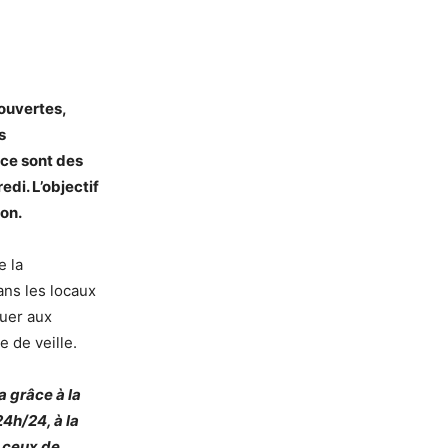
 ouvertes,
s
ce sont des
di. L’objectif
ion.
e la
ns les locaux
quer aux
e de veille.
a grâce à la
4h/24, à la
 ceux de