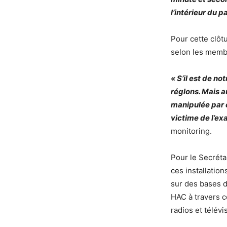
l’intérieur du 
Pour cette clôt
selon les membr
« S’il est de no
réglons. Mais a
manipulée par c
victime de l’ex
monitoring.
Pour le Secréta
ces installatio
sur des bases d
HAC à travers c
radios et télévis