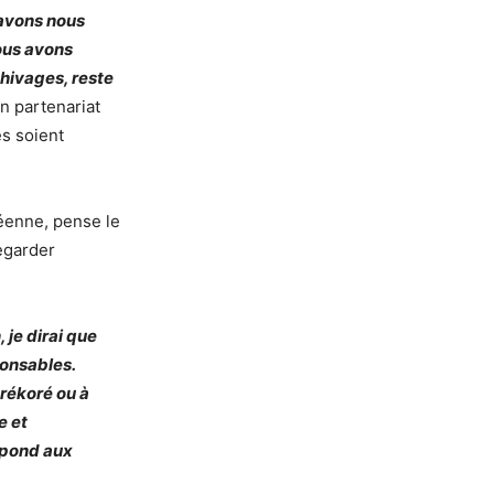
 avons nous
ous avons
chivages, reste
n partenariat
es soient
néenne, pense le
egarder
 je dirai que
ponsables.
érékoré ou à
e et
répond aux