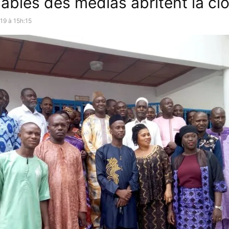
ables des médias abritent la clô
19 à 15h:15