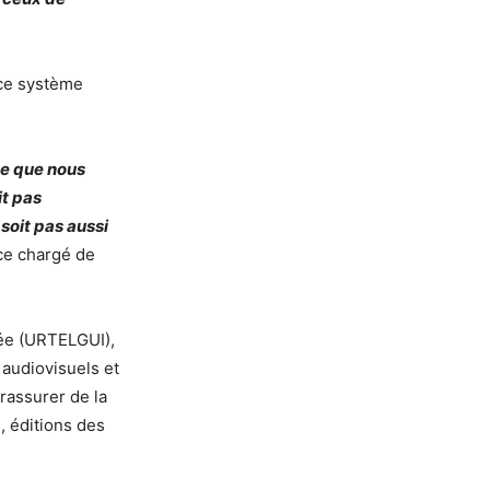
 ce système
sse que nous
it pas
soit pas aussi
ce chargé de
née (URTELGUI),
 audiovisuels et
rassurer de la
, éditions des