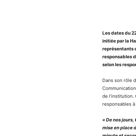
Les dates du 22
initiée par la 
représentants 
responsables de
selon les respon
Dans son rôle d
Communication 
de l’institutio
responsables à t
« De nos jours, 
mise en place 
minute et seco