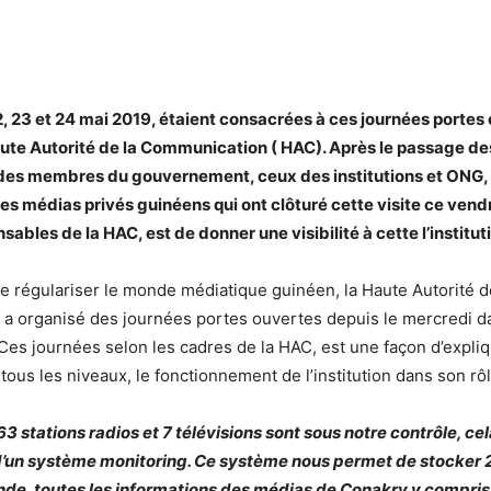
, 23 et 24 mai 2019, étaient consacrées à ces journées portes
Haute Autorité de la Communication ( HAC). Après le passage de
des membres du gouvernement, ceux des institutions et ONG, 
s médias privés guinéens qui ont clôturé cette visite ce vendre
sables de la HAC, est de donner une visibilité à cette l’institut
e régulariser le monde médiatique guinéen, la Haute Autorité d
a organisé des journées portes ouvertes depuis le mercredi da
n. Ces journées selon les cadres de la HAC, est une façon d’expli
ous les niveaux, le fonctionnement de l’institution dans son rôl
63 stations radios et 7 télévisions sont sous notre contrôle, cel
d’un système monitoring. Ce système nous permet de stocker 2
nde, toutes les informations des médias de Conakry y compris