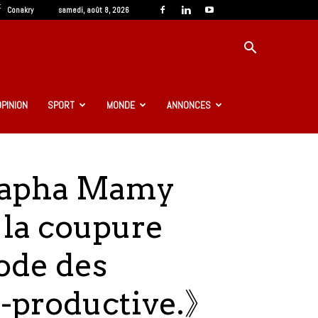
C
Conakry
samedi, août 8, 2026
OPINION
SPORT
MONDE
ANNONCES
tapha Mamy
 la coupure
ode des
e-productive.》