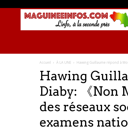
Accueil
À LA UNE
Hawing Guillaume répond à Mou
Hawing Guill
Diaby: 《Non M
des réseaux so
examens natio