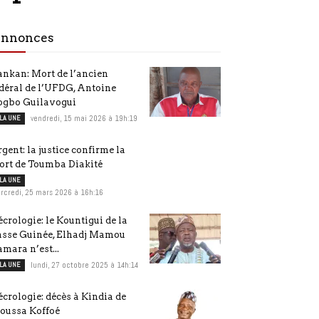
nnonces
nkan: Mort de l’ancien
déral de l’UFDG, Antoine
ogbo Guilavogui
 LA UNE
vendredi, 15 mai 2026 à 19h:19
gent: la justice confirme la
ort de Toumba Diakité
 LA UNE
rcredi, 25 mars 2026 à 16h:16
crologie: le Kountigui de la
asse Guinée, Elhadj Mamou
mara n’est...
 LA UNE
lundi, 27 octobre 2025 à 14h:14
crologie: décès à Kindia de
oussa Koffoé