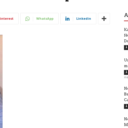
A
interest
WhatsApp
Linkedin
Ka
fé
D
À
Ur
m
À
me
Né
B
Ca
À
Né
M