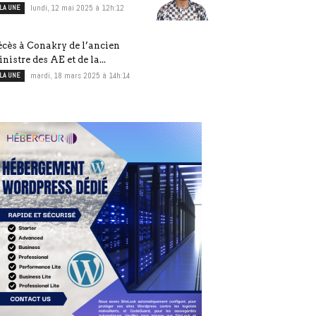
 LA UNE
lundi, 12 mai 2025 à 12h:12
cès à Conakry de l’ancien
nistre des AE et de la...
 LA UNE
mardi, 18 mars 2025 à 14h:14