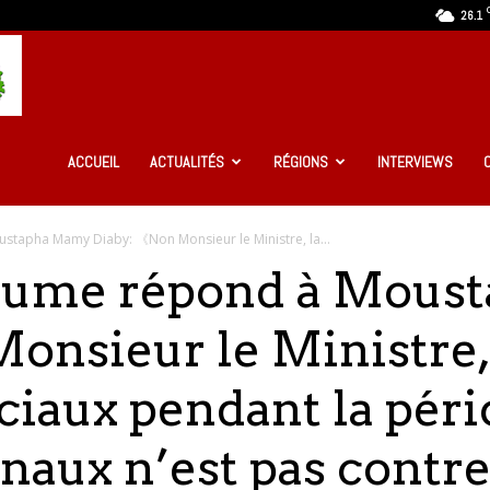
26.1
Ma
Guinée
ACCUEIL
ACTUALITÉS
RÉGIONS
INTERVIEWS
stapha Mamy Diaby: 《Non Monsieur le Ministre, la...
Infos
aume répond à Mous
onsieur le Ministre,
ciaux pendant la péri
naux n’est pas contr