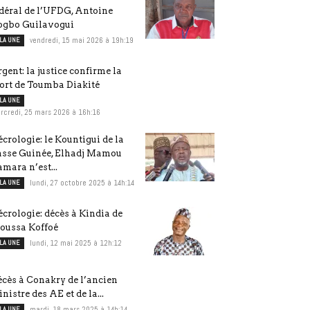
déral de l’UFDG, Antoine
ogbo Guilavogui
 LA UNE
vendredi, 15 mai 2026 à 19h:19
gent: la justice confirme la
ort de Toumba Diakité
 LA UNE
rcredi, 25 mars 2026 à 16h:16
crologie: le Kountigui de la
asse Guinée, Elhadj Mamou
mara n’est...
 LA UNE
lundi, 27 octobre 2025 à 14h:14
crologie: décès à Kindia de
oussa Koffoé
 LA UNE
lundi, 12 mai 2025 à 12h:12
cès à Conakry de l’ancien
nistre des AE et de la...
 LA UNE
mardi, 18 mars 2025 à 14h:14