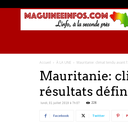
Accueil
À LA UNE
Mauritanie: climat tendu avant l
Mauritanie: cl
résultats défin
226
lundi, 01 juillet 2019 à 7h:07
Facebook
Twitter
P