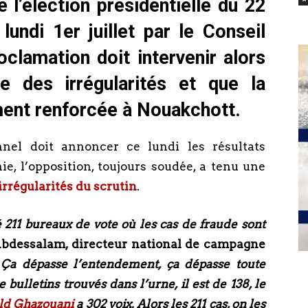
e l’élection présidentielle du 22
lundi 1er juillet par le Conseil
oclamation doit intervenir alors
e des irrégularités et que la
ement renforcée à Nouakchott.
nnel doit annoncer ce lundi les résultats
ie, l’opposition, toujours soudée, a tenu une
 irrégularités du scrutin
.
é 211 bureaux de vote où les cas de fraude sont
Abdessalam, directeur national de campagne
.
Ça dépasse l’entendement, ça dépasse toute
ulletins trouvés dans l’urne, il est de 138, le
d Ghazouani
a 302 voix. Alors les 211 cas, on les