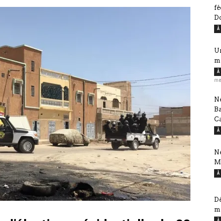
fé
D
À
Ur
m
À
me
Né
B
Ca
À
Né
M
À
Dé
mi
À