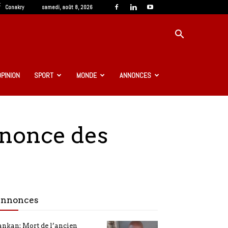
C
Conakry
samedi, août 8, 2026
OPINION
SPORT
MONDE
ANNONCES
nnonce des
nnonces
nkan: Mort de l’ancien