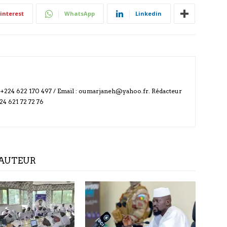
interest
WhatsApp
Linkedin
: +224 622 170 497 / Email : oumarjaneh@yahoo.fr. Rédacteur
224 621 72 72 76
'AUTEUR