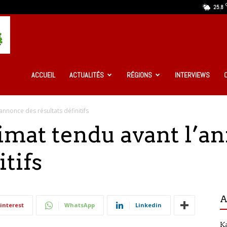
25.8
Ma
Guinée
ACCUEIL
ACTUALITÉS
RÉGIONS
INTERVIEWS
’annonce des résultats définitifs
Infos
imat tendu avant l’a
itifs
A
interest
WhatsApp
Linkedin
Ka