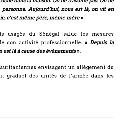
cache dans la maison. On ne travaille pas. On ne
personne. Aujourd’hui, nous est là, on vit en
nie, c’est même père, même mère
».
s usagés du Sénégal salue les mesures
 de son activité professionnelle.
«
Depuis la
n est là à cause des
événements
».
 mauritaniennes envisagent un allègement du
rait graduel des unités de l’armée dans les