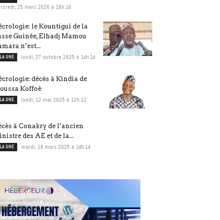
rcredi, 25 mars 2026 à 16h:16
crologie: le Kountigui de la
asse Guinée, Elhadj Mamou
mara n’est...
 LA UNE
lundi, 27 octobre 2025 à 14h:14
crologie: décès à Kindia de
oussa Koffoé
 LA UNE
lundi, 12 mai 2025 à 12h:12
cès à Conakry de l’ancien
nistre des AE et de la...
 LA UNE
mardi, 18 mars 2025 à 14h:14