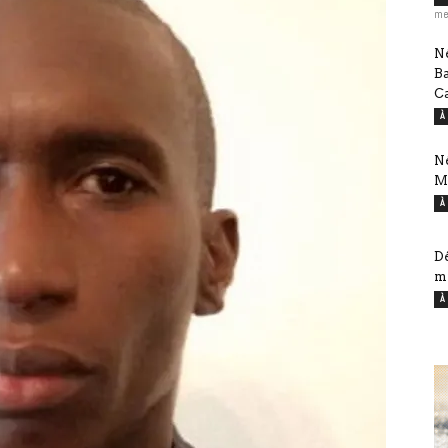
me
Né
B
Ca
À
Né
M
À
Dé
mi
À