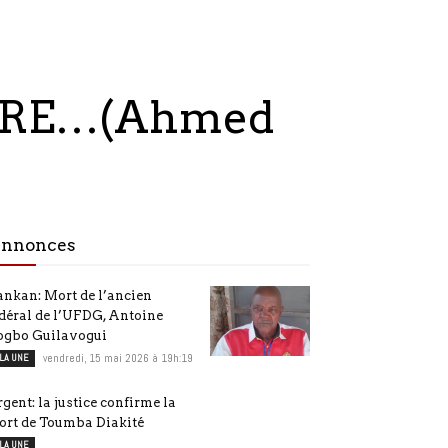
RRE…(Ahmed
nnonces
nkan: Mort de l’ancien
déral de l’UFDG, Antoine
ogbo Guilavogui
 LA UNE
vendredi, 15 mai 2026 à 19h:19
gent: la justice confirme la
ort de Toumba Diakité
 LA UNE