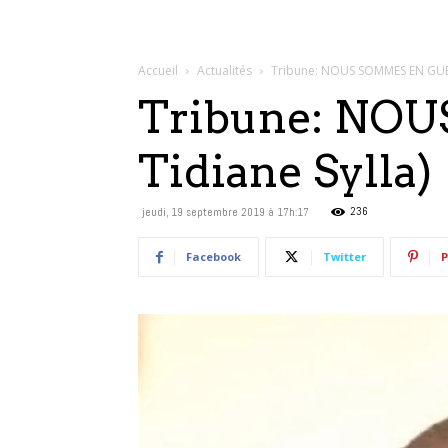
Accueil
Actualités
Tribune: NOUS SOMMES EN GUE
Tribune: NO
Tidiane Sylla)
236
jeudi, 19 septembre 2019 à 17h:17
Facebook
Twitter
P