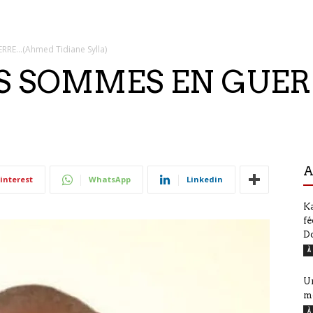
RRE…(Ahmed Tidiane Sylla)
US SOMMES EN GUE
A
interest
WhatsApp
Linkedin
Ka
fé
D
À
Ur
m
À