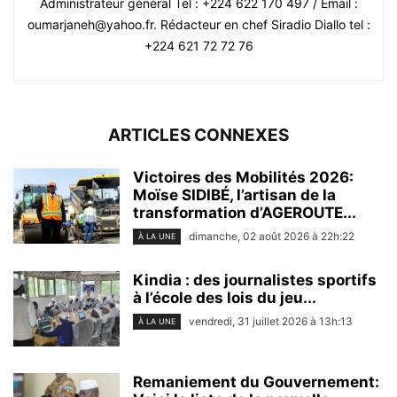
Administrateur général Tél : +224 622 170 497 / Email :
oumarjaneh@yahoo.fr. Rédacteur en chef Siradio Diallo tel :
+224 621 72 72 76
ARTICLES CONNEXES
Victoires des Mobilités 2026:
Moïse SIDIBÉ, l’artisan de la
transformation d’AGEROUTE...
dimanche, 02 août 2026 à 22h:22
À LA UNE
Kindia : des journalistes sportifs
à l’école des lois du jeu...
vendredi, 31 juillet 2026 à 13h:13
À LA UNE
Remaniement du Gouvernement: