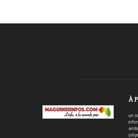
À 
un si
info
ambi
(obje