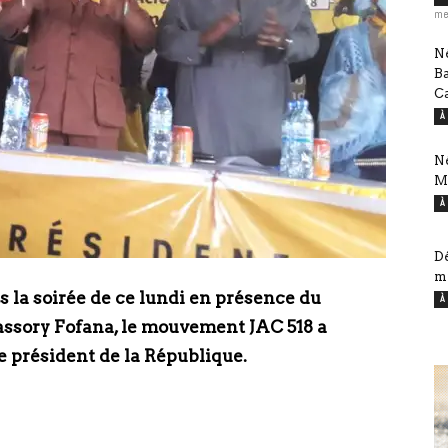
me
Né
B
Ca
À
Né
M
À
Dé
mi
 la soirée de ce lundi en présence du
À
ssory Fofana, le mouvement JAC 518 a
e président de la République.