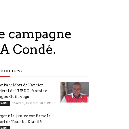
une campagne
HA Condé.
nnonces
nkan: Mort de l’ancien
déral de l’UFDG, Antoine
ogbo Guilavogui
 LA UNE
vendredi, 15 mai 2026 à 19h:19
gent: la justice confirme la
ort de Toumba Diakité
 LA UNE