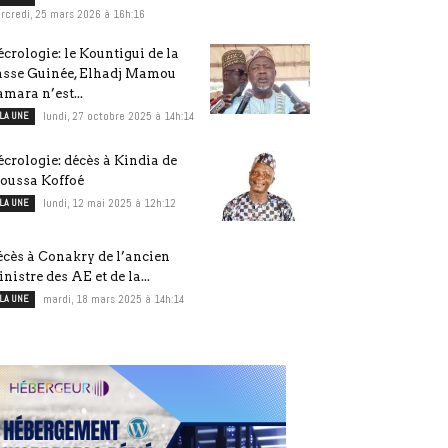
rcredi, 25 mars 2026 à 16h:16
crologie: le Kountigui de la
asse Guinée, Elhadj Mamou
mara n’est...
 LA UNE
lundi, 27 octobre 2025 à 14h:14
crologie: décès à Kindia de
oussa Koffoé
 LA UNE
lundi, 12 mai 2025 à 12h:12
cès à Conakry de l’ancien
nistre des AE et de la...
 LA UNE
mardi, 18 mars 2025 à 14h:14