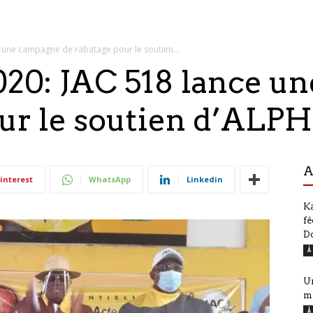
e une campagne de rabatage pour le soutien...
2020: JAC 518 lance 
our le soutien d’ALP
A
interest
WhatsApp
Linkedin
Ka
fé
D
À
Ur
m
À