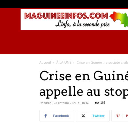
Accueil
À LA UNE
Crise en Guinée : la société civi
Crise en Guiné
appelle au sto
193
vendredi, 23 octobre 2020 à 14h:14
Facebook
Twitter
P