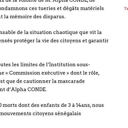
x de la volonté de M. Alpha CONDE, de
ondamnons ces tueries et dégâts matériels
T
nt la mémoire des disparus.
sable de la situation chaotique que vit la
nsés protéger la vie des citoyens et garantir
es les limites de l’Institution sous-
e « Commission exécutive » dont le rôle,
est que de cautionner la mascarade
ant d’Alpha CONDE.
0 morts dont des enfants de 3 à 14ans, nous
et mouvements citoyens sénégalais