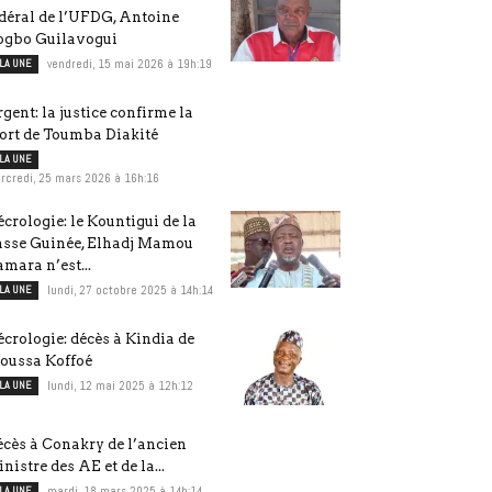
déral de l’UFDG, Antoine
ogbo Guilavogui
 LA UNE
vendredi, 15 mai 2026 à 19h:19
gent: la justice confirme la
ort de Toumba Diakité
 LA UNE
rcredi, 25 mars 2026 à 16h:16
crologie: le Kountigui de la
asse Guinée, Elhadj Mamou
mara n’est...
 LA UNE
lundi, 27 octobre 2025 à 14h:14
crologie: décès à Kindia de
oussa Koffoé
 LA UNE
lundi, 12 mai 2025 à 12h:12
cès à Conakry de l’ancien
nistre des AE et de la...
 LA UNE
mardi, 18 mars 2025 à 14h:14