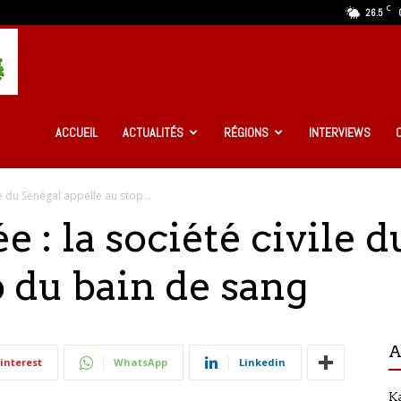
C
26.5
Ma
Guinée
ACCUEIL
ACTUALITÉS
RÉGIONS
INTERVIEWS
le du Sénégal appelle au stop...
Infos
e : la société civile 
p du bain de sang
A
interest
WhatsApp
Linkedin
Ka