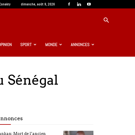
Conakry
dimanche, août 9, 2026
OPINION
SPORT
MONDE
ANNONCES
du Sénégal
nnonces
nkan: Mort de l’ancien