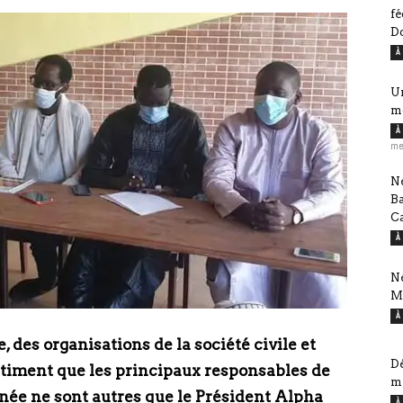
fé
D
À
Ur
m
À
me
Né
B
Ca
À
Né
M
À
 des organisations de la société civile et
Dé
timent que les principaux responsables de
mi
inée ne sont autres que le Président Alpha
À