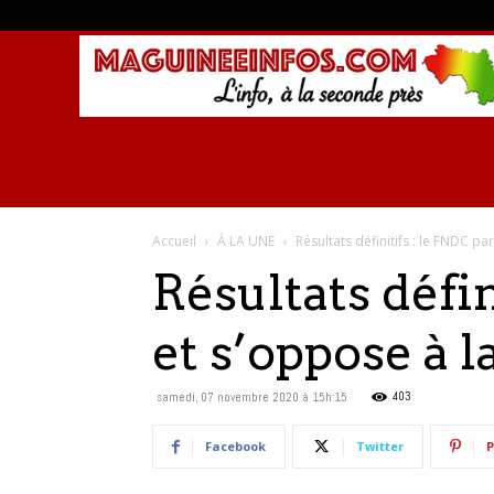
Accueil
À LA UNE
Résultats définitifs : le FNDC pa
Résultats défi
et s’oppose à 
403
samedi, 07 novembre 2020 à 15h:15
Facebook
Twitter
P