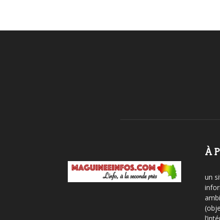
À 
un si
info
ambi
(obje
l’int