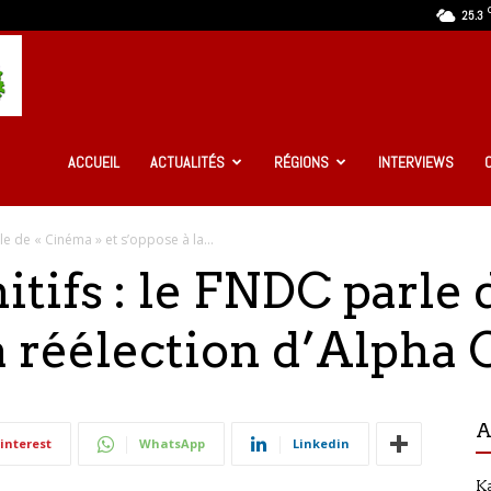
25.3
Ma
Guinée
ACCUEIL
ACTUALITÉS
RÉGIONS
INTERVIEWS
rle de « Cinéma » et s’oppose à la...
Infos
nitifs : le FNDC parle
la réélection d’Alpha
A
interest
WhatsApp
Linkedin
Ka