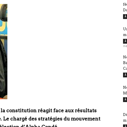
fé
D
À
Ur
m
À
me
Né
B
Ca
À
Né
M
À
la constitution réagit face aux résultats
Dé
le. Le chargé des stratégies du mouvement
mi
À