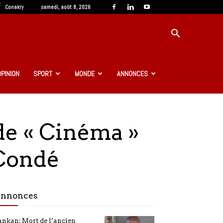
C
Conakry
samedi, août 8, 2026
OPINION
SPORT
MONDE
ANNONCES
 de « Cinéma »
 Condé
nnonces
nkan: Mort de l’ancien