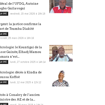
déral de l’UFDG, Antoine
ogbo Guilavogui
 LA UNE
vendredi, 15 mai 2026 à 19h:19
gent: la justice confirme la
ort de Toumba Diakité
 LA UNE
rcredi, 25 mars 2026 à 16h:16
crologie: le Kountigui de la
asse Guinée, Elhadj Mamou
mara n’est...
 LA UNE
lundi, 27 octobre 2025 à 14h:14
crologie: décès à Kindia de
oussa Koffoé
 LA UNE
lundi, 12 mai 2025 à 12h:12
cès à Conakry de l’ancien
nistre des AE et de la...
 LA UNE
mardi, 18 mars 2025 à 14h:14