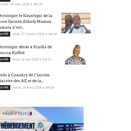
rcredi, 25 mars 2026 à 16h:16
crologie: le Kountigui de la
asse Guinée, Elhadj Mamou
mara n’est...
 LA UNE
lundi, 27 octobre 2025 à 14h:14
crologie: décès à Kindia de
oussa Koffoé
 LA UNE
lundi, 12 mai 2025 à 12h:12
cès à Conakry de l’ancien
nistre des AE et de la...
 LA UNE
mardi, 18 mars 2025 à 14h:14