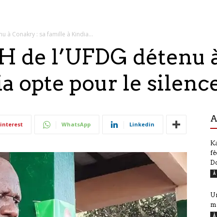
à Conakry : sa famille à Kindia...
 de l’UFDG détenu à
ia opte pour le silenc
A
interest
WhatsApp
Linkedin
Ka
fé
D
À
Ur
m
À