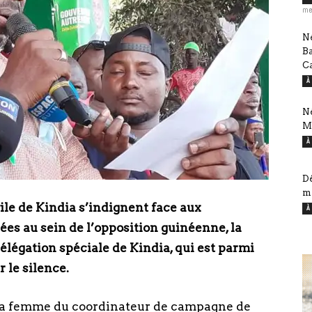
me
Né
B
Ca
À
Né
M
À
Dé
mi
vile de Kindia s’indignent face aux
À
ées au sein de l’opposition guinéenne, la
délégation spéciale de Kindia, qui est parmi
r le silence.
 la femme du coordinateur de campagne de