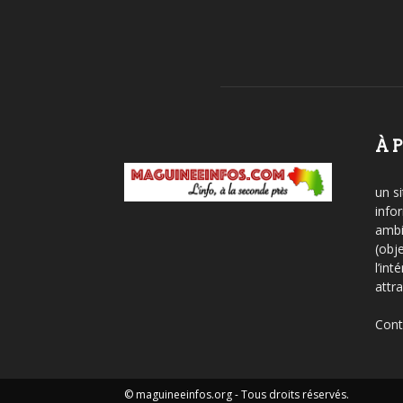
À 
un si
info
ambi
(obje
l’int
attra
Cont
© maguineeinfos.org - Tous droits réservés.