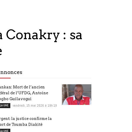
 Conakry : sa
e
nnonces
nkan: Mort de l’ancien
déral de l’UFDG, Antoine
ogbo Guilavogui
 LA UNE
vendredi, 15 mai 2026 à 19h:19
gent: la justice confirme la
ort de Toumba Diakité
 LA UNE