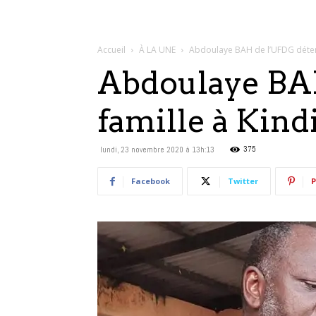
Accueil
À LA UNE
Abdoulaye BAH de l’UFDG détenu 
Abdoulaye BAH
famille à Kind
375
lundi, 23 novembre 2020 à 13h:13
Facebook
Twitter
P