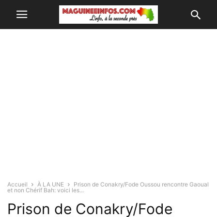
Accueil
À LA UNE
Prison de Conakry/Fode Oussou rencontre Gaoual
et non Chérif Bah: voici les...
Prison de Conakry/Fode