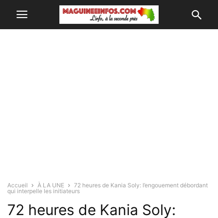
Accueil
À LA UNE
72 heures de Kania Soly: l’engouement débordant
qui interpelle les initiateurs
72 heures de Kania Soly: